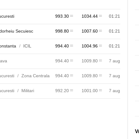
ucuresti
993.30
1034.44
01:21
dorheiu Secuiesc
998.80
1007.60
01:21
onstanta
ICIL
994.40
1004.96
01:21
lava
994.40
1009.80
7 aug
ucuresti
Zona Centrala
994.40
1009.80
7 aug
ucuresti
Militari
992.20
1001.00
7 aug
V