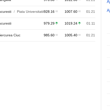
A
A
ucuresti
Piata Universitatii
928.16
1007.60
01:21
ucuresti
979.29
1019.24
01:11
iercurea Ciuc
985.60
1005.40
01:21