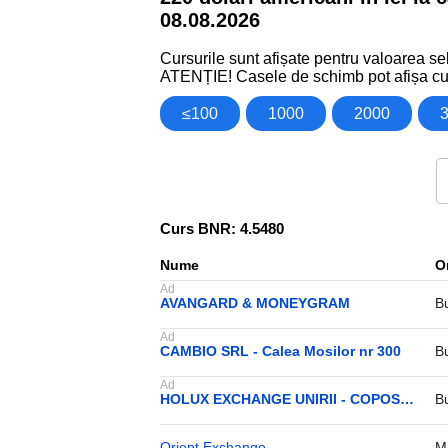
08.08.2026
Cursurile sunt afișate pentru valoarea sel
ATENȚIE! Casele de schimb pot afișa cu
≤100
1000
2000
Curs BNR: 4.5480
Nume
Or
AVANGARD & MONEYGRAM
B
CAMBIO SRL - Calea Mosilor nr 300
B
HOLUX EXCHANGE UNIRII - COPOSU nr 4
B
Orient Exchange
M