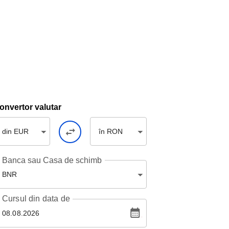
onvertor valutar
din EUR
în RON
Banca sau Casa de schimb
BNR
Cursul
din data de
08.08.2026