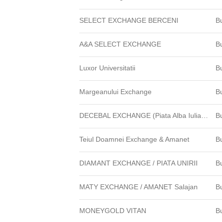
SELECT EXCHANGE BERCENI
B
A&A SELECT EXCHANGE
B
Luxor Universitatii
B
Margeanului Exchange
B
DECEBAL EXCHANGE (Piata Alba Iulia PIATA MUNCII) /Amanet Decebal
B
Teiul Doamnei Exchange & Amanet
B
DIAMANT EXCHANGE / PIATA UNIRII
B
MATY EXCHANGE / AMANET Salajan
B
MONEYGOLD VITAN
B