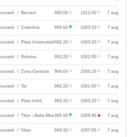
ucuresti
Berceni
990.00
1012.00
7 aug
ucuresti
Colentina
996.60
1003.20
7 aug
ucuresti
Piata Universitatii
992.20
1003.20
7 aug
ucuresti
Rahova
992.20
1001.00
7 aug
ucuresti
Zona Centrala
968.04
1005.18
7 aug
ucuresti
Tei
992.20
1001.00
7 aug
ucuresti
Piata Unirii
992.20
1003.20
7 aug
ucuresti
Titan - Balta Alba
985.60
1009.80
7 aug
ucuresti
Vitan
969.30
1007.03
7 aug