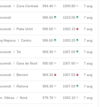
ucuresti
Zona Centrala
994.40
1009.80
7 aug
ucuresti
985.60
1023.00
7 aug
ucuresti
Piata Unirii
996.60
1002.10
7 aug
luj-Napoca
Centru
996.60
1003.20
7 aug
ucuresti
Tei
969.30
1007.03
7 aug
ucuresti
Gara de Nord
990.00
1007.60
7 aug
ucuresti
Berceni
969.30
1007.03
7 aug
ucuresti
Rahova
969.30
1007.03
7 aug
m. Vâlcea
Nord
978.78
1002.10
7 aug