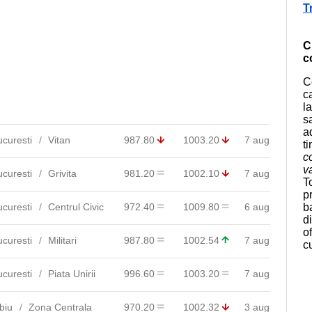
T
C
c
C
c
l
s
a
ucuresti
Vitan
987.80
1003.20
7 aug
t
c
v
ucuresti
Grivita
981.20
1002.10
7 aug
T
p
ucuresti
Centrul Civic
972.40
1009.80
6 aug
b
d
o
ucuresti
Militari
987.80
1002.54
7 aug
c
ucuresti
Piata Unirii
996.60
1003.20
7 aug
biu
Zona Centrala
970.20
1002.32
3 aug