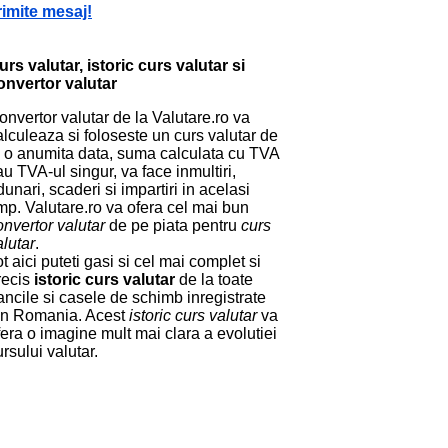
rimite mesaj!
urs valutar, istoric curs valutar si
onvertor valutar
onvertor valutar de la Valutare.ro va
alculeaza si foloseste un curs valutar de
a o anumita data, suma calculata cu TVA
au TVA-ul singur, va face inmultiri,
dunari, scaderi si impartiri in acelasi
imp. Valutare.ro va ofera cel mai bun
onvertor valutar
de pe piata pentru
curs
alutar
.
ot aici puteti gasi si cel mai complet si
recis
istoric curs valutar
de la toate
ancile si casele de schimb inregistrate
in Romania. Acest
istoric curs valutar
va
fera o imagine mult mai clara a evolutiei
ursului valutar.