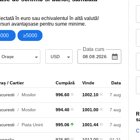
ectată în euro sau echivalentul în altă valută!
rsuri avantajoase pentru sume minime.
3000
≥5000
Data curs
Orașe
USD
aș / Cartier
Cumpără
Vinde
Data
ucuresti
Mosilor
996.60
1002.10
7 aug
ucuresti
Mosilor
994.40
1001.00
7 aug
R
s
ucuresti
Piata Unirii
995.06
1001.44
7 aug
C
angalia
976.80
1012.00
01:21