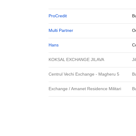
ProCredit
B
Multi Partner
O
Hans
C
KOKSAL EXCHANGE JILAVA
Ji
Centrul Vechi Exchange - Magheru 5
B
Exchange / Amanet Residence Militari
B