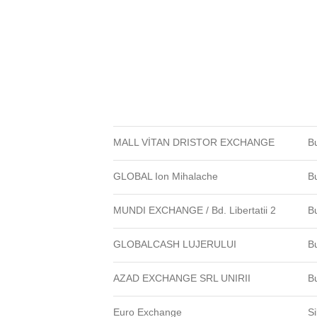
MALL VİTAN DRISTOR EXCHANGE
B
GLOBAL Ion Mihalache
B
MUNDI EXCHANGE / Bd. Libertatii 2
B
GLOBALCASH LUJERULUI
B
AZAD EXCHANGE SRL UNIRII
B
Euro Exchange
Si