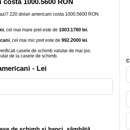
ei costa 1000.5600 RON
azi? 220 dolari americani costa 1000.5600 RON
ni
, cel mai mare pret este de
1003.1780 lei
.
icani
, cel mai mic pret este de
992.2000 lei
.
erificati casele de schimb valutar de mai jos.
tar de la casele de schimb.
C
americani - Lei
 case de schimb si banci
,
sâmbătă