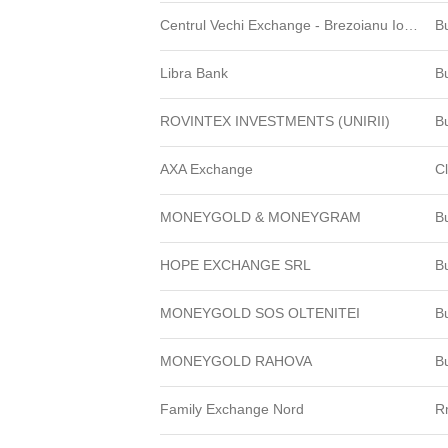
Centrul Vechi Exchange - Brezoianu Ion 6
B
Libra Bank
B
ROVINTEX INVESTMENTS (UNIRII)
B
AXA Exchange
C
MONEYGOLD & MONEYGRAM
B
HOPE EXCHANGE SRL
B
MONEYGOLD SOS OLTENITEI
B
MONEYGOLD RAHOVA
B
Family Exchange Nord
R