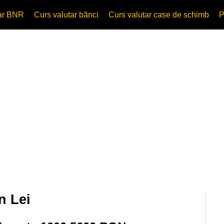
tar BNR
Curs valutar bănci
Curs valutar case de schimb
P
n Lei