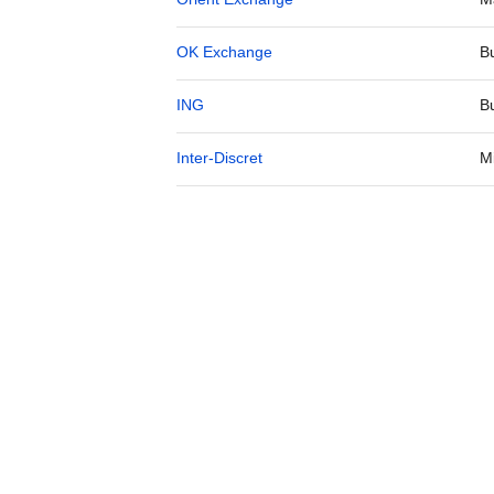
OK Exchange
B
ING
B
Inter-Discret
M