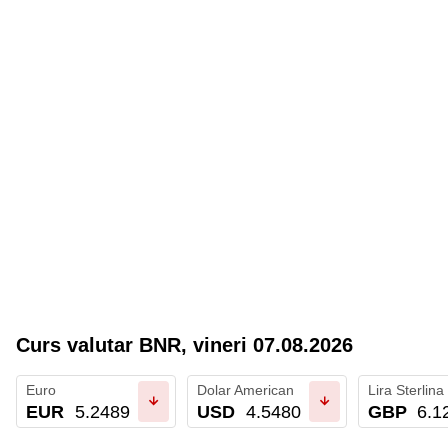
Curs valutar BNR
,
vineri 07.08.2026
Euro
Dolar American
Lira Sterlina
EUR
5.2489
USD
4.5480
GBP
6.1