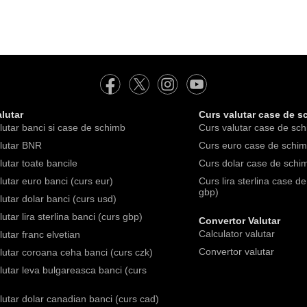
lutar
Curs valutar case de s
lutar banci si case de schimb
Curs valutar case de sch
lutar BNR
Curs euro case de schimb
lutar toate bancile
Curs dolar case de schim
lutar euro banci (curs eur)
Curs lira sterlina case d
gbp)
lutar dolar banci (curs usd)
utar lira sterlina banci (curs gbp)
Convertor Valutar
Calculator valutar
lutar franc elvetian
Convertor valutar
lutar coroana ceha banci (curs czk)
lutar leva bulgareasca banci (curs
lutar dolar canadian banci (curs cad)