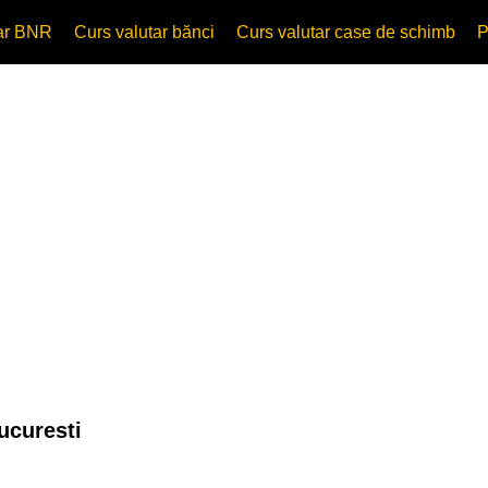
tar BNR
Curs valutar bănci
Curs valutar case de schimb
P
ucuresti