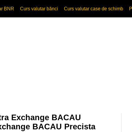
tar BNR
Curs valutar bănci
Curs valutar case de schimb
P
 Ultra Exchange BACAU
Exchange BACAU Precista