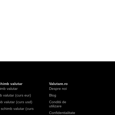
chimb valutar
Valutare.ro
imb valutar
Despre noi
 valutar (curs eur)
Blog
b valutar (curs usd)
Conditii de
utilizare
e schimb valutar (curs
Confidentialitate