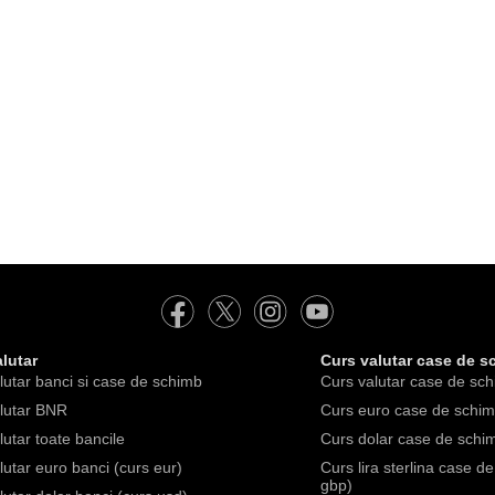
lutar
Curs valutar case de s
lutar banci si case de schimb
Curs valutar case de sch
lutar BNR
Curs euro case de schimb
lutar toate bancile
Curs dolar case de schim
lutar euro banci (curs eur)
Curs lira sterlina case d
gbp)