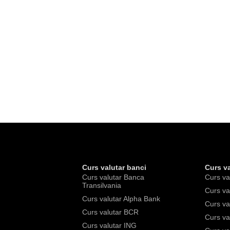
Curs valutar banci
Curs va
Curs valutar Banca
Curs va
Transilvania
Curs va
Curs valutar Alpha Bank
Curs va
Curs valutar BCR
Curs va
Curs valutar ING