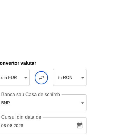
onvertor valutar
din EUR
în RON
Banca sau Casa de schimb
BNR
Cursul
din data de
06.08.2026