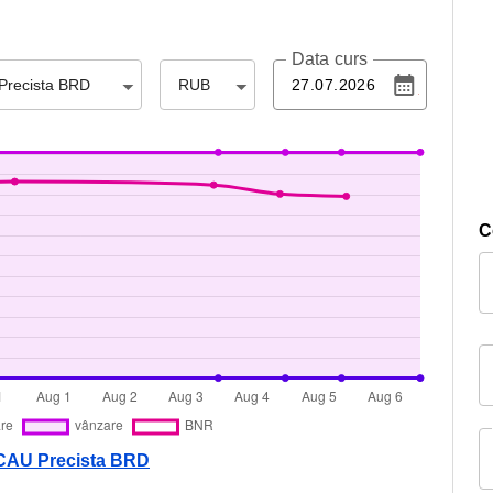
Data curs
Precista BRD
RUB
C
ACAU Precista BRD