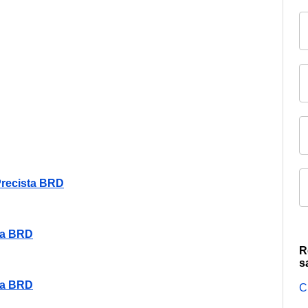
Precista BRD
ta BRD
R
s
ta BRD
C