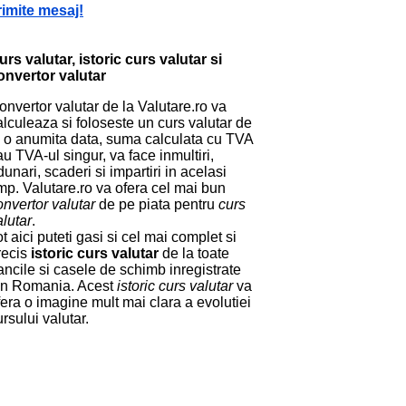
rimite mesaj!
urs valutar, istoric curs valutar si
onvertor valutar
onvertor valutar de la Valutare.ro va
alculeaza si foloseste un curs valutar de
a o anumita data, suma calculata cu TVA
au TVA-ul singur, va face inmultiri,
dunari, scaderi si impartiri in acelasi
imp. Valutare.ro va ofera cel mai bun
onvertor valutar
de pe piata pentru
curs
alutar
.
ot aici puteti gasi si cel mai complet si
recis
istoric curs valutar
de la toate
ancile si casele de schimb inregistrate
in Romania. Acest
istoric curs valutar
va
fera o imagine mult mai clara a evolutiei
ursului valutar.