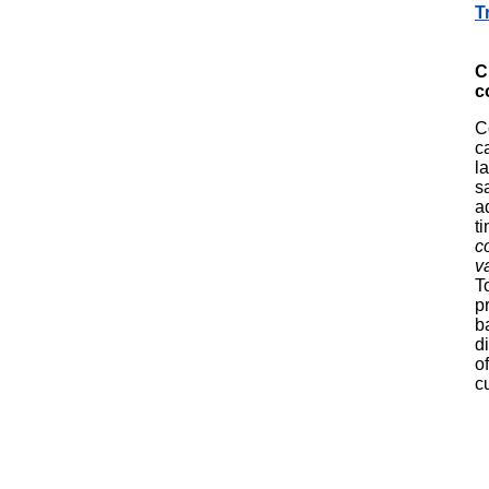
T
C
c
C
c
l
s
a
t
c
v
T
p
b
d
o
c