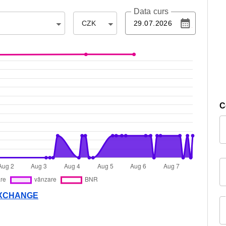
Data curs
CZK
C
 EXCHANGE