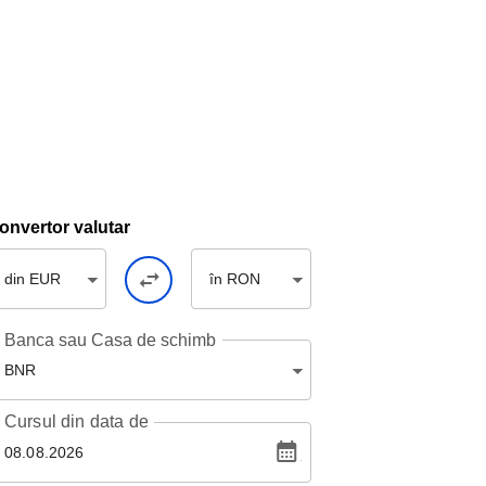
onvertor valutar
din EUR
în RON
Banca sau Casa de schimb
BNR
Cursul
din data de
08.08.2026