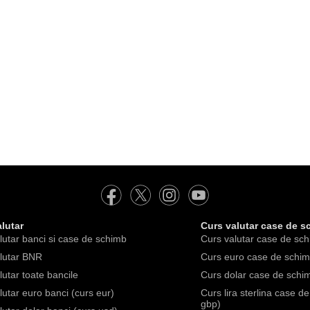
lutar
Curs valutar case de s
lutar banci si case de schimb
Curs valutar case de sch
lutar BNR
Curs euro case de schimb
lutar toate bancile
Curs dolar case de schim
lutar euro banci (curs eur)
Curs lira sterlina case d
gbp)