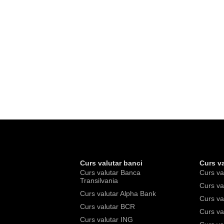
Curs valutar banci
Curs va
Curs valutar Banca
Curs va
Transilvania
Curs va
Curs valutar Alpha Bank
Curs va
Curs valutar BCR
Curs va
Curs valutar ING