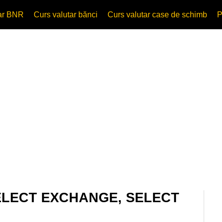
tar BNR
Curs valutar bănci
Curs valutar case de schimb
P
r SELECT EXCHANGE, SELECT