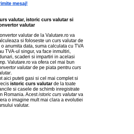
rimite mesaj!
urs valutar, istoric curs valutar si
onvertor valutar
onvertor valutar de la Valutare.ro va
alculeaza si foloseste un curs valutar de
a o anumita data, suma calculata cu TVA
au TVA-ul singur, va face inmultiri,
dunari, scaderi si impartiri in acelasi
imp. Valutare.ro va ofera cel mai bun
onvertor valutar
de pe piata pentru
curs
alutar
.
ot aici puteti gasi si cel mai complet si
recis
istoric curs valutar
de la toate
ancile si casele de schimb inregistrate
in Romania. Acest
istoric curs valutar
va
fera o imagine mult mai clara a evolutiei
ursului valutar.