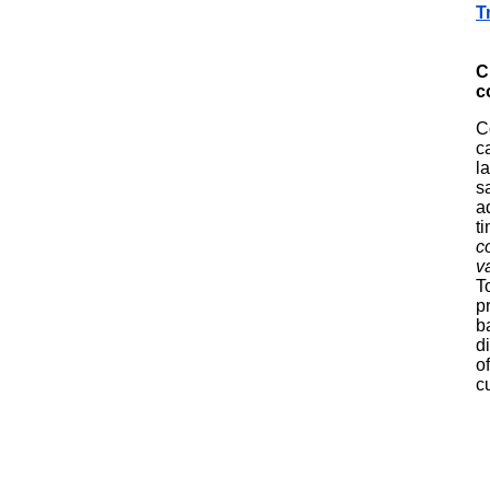
T
C
c
C
c
l
s
a
t
c
v
T
p
b
d
o
c