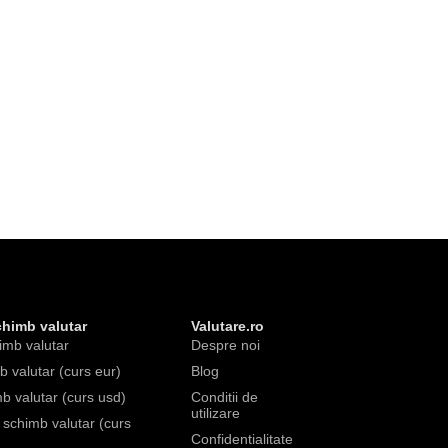
chimb valutar
Valutare.ro
imb valutar
Despre noi
 valutar (curs eur)
Blog
b valutar (curs usd)
Conditii de
utilizare
e schimb valutar (curs
Confidentialitate