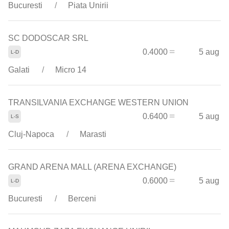
Bucuresti
Piata Unirii
SC DODOSCAR SRL
0.4000
5 aug
Galati
Micro 14
TRANSILVANIA EXCHANGE WESTERN UNION
0.6400
5 aug
Cluj-Napoca
Marasti
GRAND ARENA MALL (ARENA EXCHANGE)
0.6000
5 aug
Bucuresti
Berceni