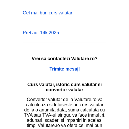
Cel mai bun curs valutar
Pret aur 14k 2025
Vrei sa contactezi Valutare.ro?
Trimite mesaj!
Curs valutar, istoric curs valutar si
convertor valutar
Convertor valutar de la Valutare.ro va
calculeaza si foloseste un curs valutar
de la o anumita data, suma calculata cu
TVA sau TVA-ul singur, va face inmultiri,
adunari, scaderi si impartiri in acelasi
timp. Valutare.ro va ofera cel mai bun