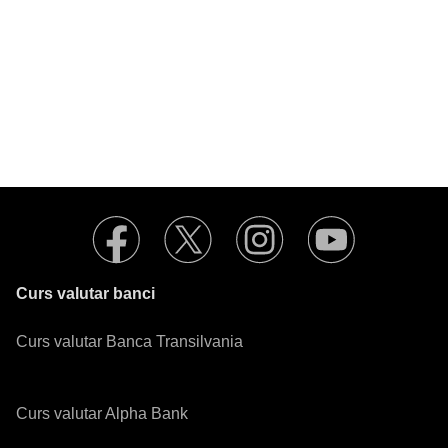
Curs valutar banci
Curs valutar Banca Transilvania
Curs valutar Alpha Bank