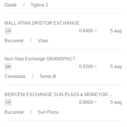
Galati
Tiglina 2
MALL VİTAN DRISTOR EXCHANGE
0.6400
5 aug
Bucuresti
Vitan
Non-Stop Exchange GRANDPACT
0.5200
5 aug
Constanta
Tomis III
BERCENI EXCHANGE SUN PLAZA & MONEYGRAM
0.6000
5 aug
Bucuresti
Sun Plaza