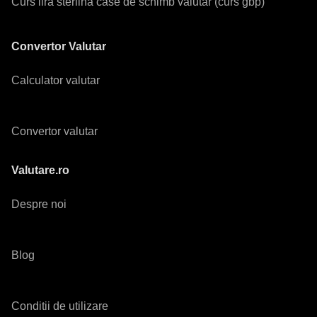
Curs lira sterlina case de schimb valutar (curs gbp)
Convertor Valutar
Calculator valutar
Convertor valutar
Valutare.ro
Despre noi
Blog
Conditii de utilizare