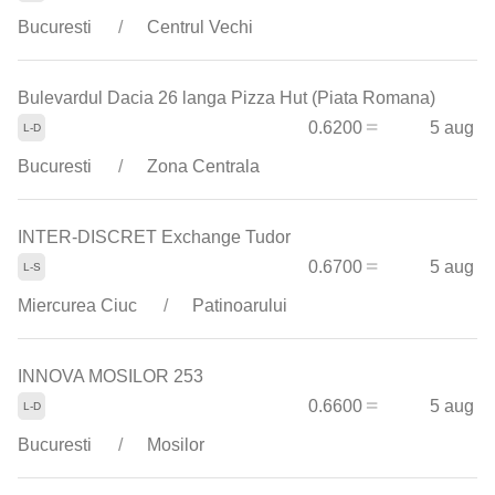
Bucuresti
Centrul Vechi
Bulevardul Dacia 26 langa Pizza Hut (Piata Romana)
0.6200
5 aug
Bucuresti
Zona Centrala
INTER-DISCRET Exchange Tudor
0.6700
5 aug
Miercurea Ciuc
Patinoarului
INNOVA MOSILOR 253
0.6600
5 aug
Bucuresti
Mosilor