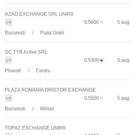
AZAD EXCHANGE SRL UNIRII
0.5600
5 aug
Bucuresti
Piata Unirii
SC TYB Active SRL
0.5300
5 aug
Ploiesti
Centru
PLAZA ROMANİA DRİSTOR EXCHANGE
0.5500
5 aug
Bucuresti
Militari
TOPAZ EXCHANGE UNIRII