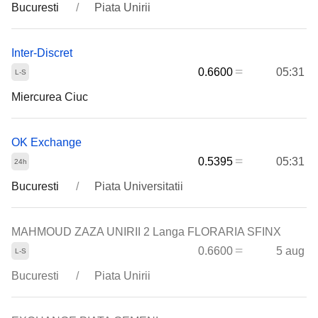
Bucuresti
Piata Unirii
Inter-Discret
0.6600
05:31
Miercurea Ciuc
OK Exchange
0.5395
05:31
Bucuresti
Piata Universitatii
MAHMOUD ZAZA UNIRII 2 Langa FLORARIA SFINX
0.6600
5 aug
Bucuresti
Piata Unirii