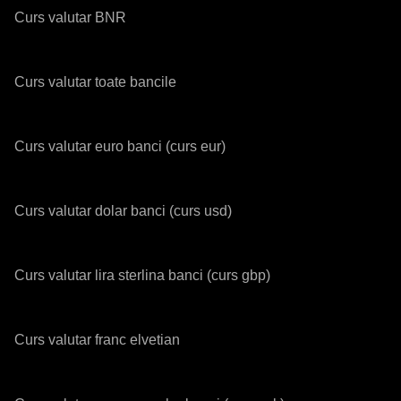
Curs valutar BNR
Curs valutar toate bancile
Curs valutar euro banci (curs eur)
Curs valutar dolar banci (curs usd)
Curs valutar lira sterlina banci (curs gbp)
Curs valutar franc elvetian