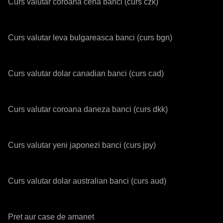
Curs valutar coroana ceha banci (curs czk)
Curs valutar leva bulgareasca banci (curs bgn)
Curs valutar dolar canadian banci (curs cad)
Curs valutar coroana daneza banci (curs dkk)
Curs valutar yeni japonezi banci (curs jpy)
Curs valutar dolar australian banci (curs aud)
Pret aur case de amanet