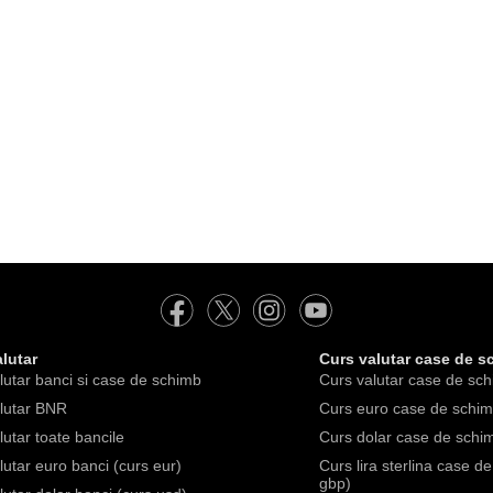
lutar
Curs valutar case de s
lutar banci si case de schimb
Curs valutar case de sch
lutar BNR
Curs euro case de schimb
lutar toate bancile
Curs dolar case de schim
lutar euro banci (curs eur)
Curs lira sterlina case d
gbp)