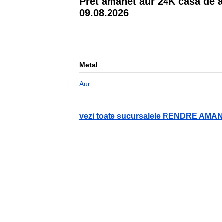
Pret amanet aur
24
K casa de
09.08.2026
Metal
Aur
vezi toate sucursalele RENDRE AMA