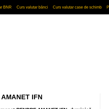
tar BNR
Curs valutar bănci
Curs valutar case de schimb
P
E AMANET IFN