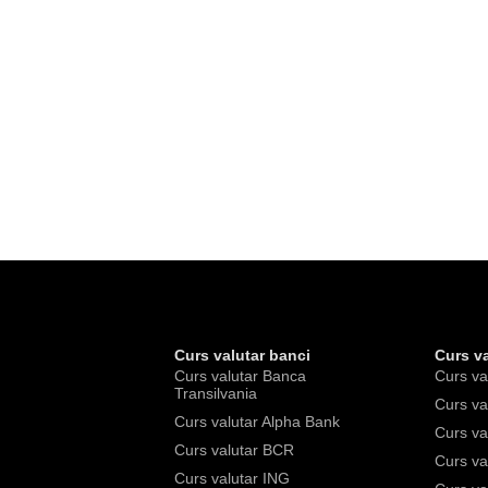
Curs valutar banci
Curs va
Curs valutar Banca
Curs va
Transilvania
Curs va
Curs valutar Alpha Bank
Curs va
Curs valutar BCR
Curs va
Curs valutar ING