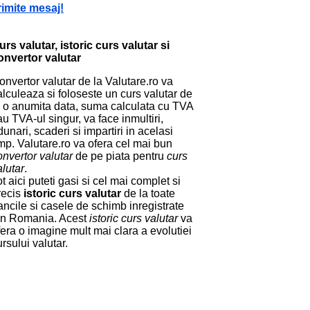
rimite mesaj!
urs valutar, istoric curs valutar si
onvertor valutar
onvertor valutar de la Valutare.ro va
alculeaza si foloseste un curs valutar de
a o anumita data, suma calculata cu TVA
au TVA-ul singur, va face inmultiri,
dunari, scaderi si impartiri in acelasi
imp. Valutare.ro va ofera cel mai bun
onvertor valutar
de pe piata pentru
curs
alutar
.
ot aici puteti gasi si cel mai complet si
recis
istoric curs valutar
de la toate
ancile si casele de schimb inregistrate
in Romania. Acest
istoric curs valutar
va
fera o imagine mult mai clara a evolutiei
ursului valutar.