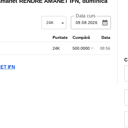
 amanet RENDRE AMANET IFN,
duminică
Data curs
24K
Puritate
Cumpără
Data
24K
500.0000
08:56
C
NET IFN