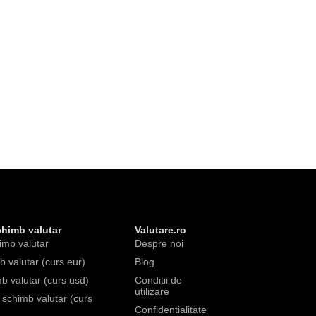
chimb valutar
Valutare.ro
imb valutar
Despre noi
 valutar (curs eur)
Blog
b valutar (curs usd)
Conditii de
utilizare
e schimb valutar (curs
Confidentialitate