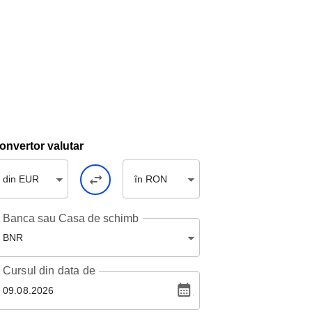
onvertor valutar
din EUR
în RON
Banca sau Casa de schimb
BNR
Cursul
din data de
09.08.2026