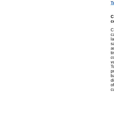
T
C
c
C
c
l
s
a
t
c
v
T
p
b
d
o
c