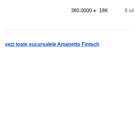
380.0000
18K
8 iul
vezi toate sucursalele Amanetto Fintech