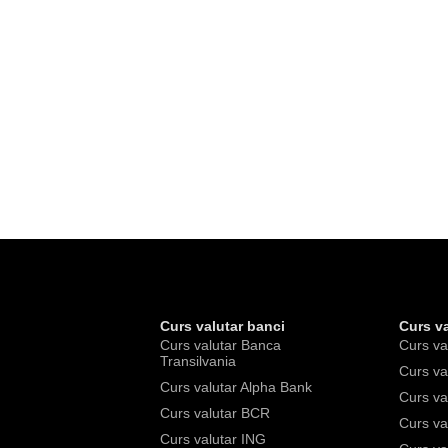
Curs valutar banci
Curs va
Curs valutar Banca
Curs va
Transilvania
Curs va
Curs valutar Alpha Bank
Curs va
Curs valutar BCR
Curs va
Curs valutar ING