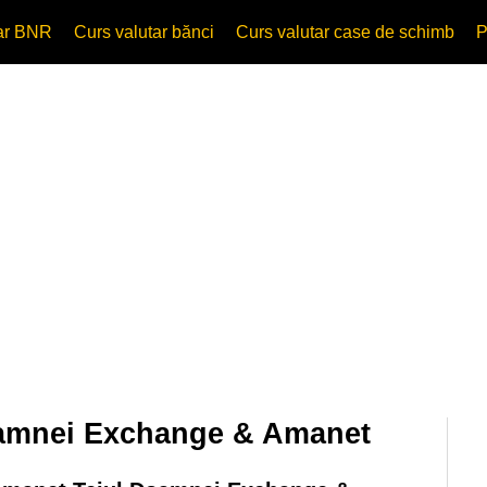
tar BNR
Curs valutar bănci
Curs valutar case de schimb
P
oamnei Exchange & Amanet