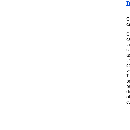
T
C
c
C
c
l
s
a
t
c
v
T
p
b
d
o
c