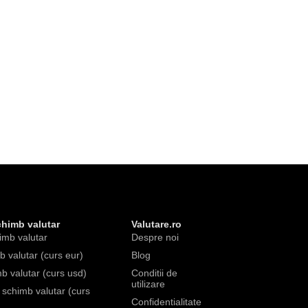
chimb valutar
Valutare.ro
imb valutar
Despre noi
 valutar (curs eur)
Blog
b valutar (curs usd)
Conditii de
utilizare
e schimb valutar (curs
Confidentialitate