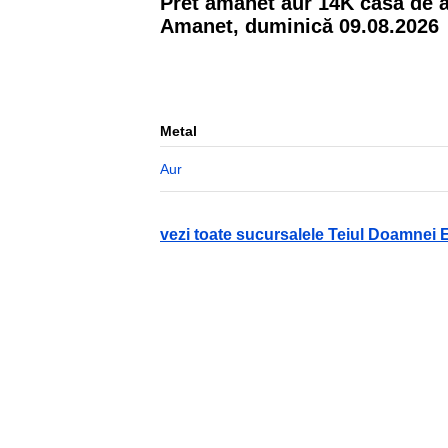
Pret amanet aur
14
K casa de 
Amanet,
duminică 09.08.2026
Metal
Aur
vezi toate sucursalele Teiul Doamne