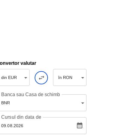
onvertor valutar
din EUR
în RON
Banca sau Casa de schimb
BNR
Cursul
din data de
09.08.2026