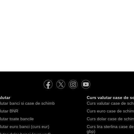
lutar
Curs valutar case de s
lutar banci si case de schimb
Curs valutar case de sch
lutar BNR
Curs euro case de schimb
lutar toate bancile
Curs dolar case de schim
lutar euro banci (curs eur)
Curs lira sterlina case d
gbp)