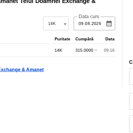
amanet Teiul Doamnei Exchange &
Data curs
14K
Puritate
Cumpără
Data
14K
315.0000
09:16
C
i Exchange & Amanet