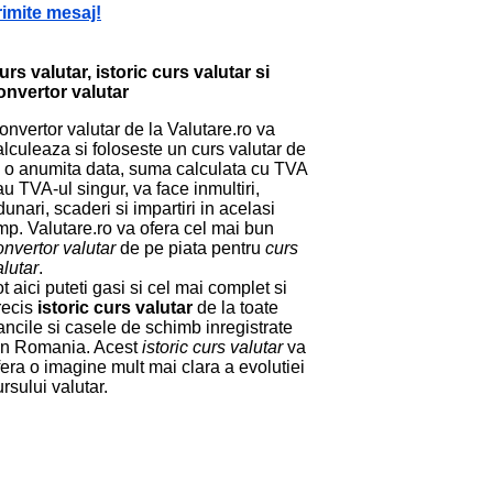
rimite mesaj!
urs valutar, istoric curs valutar si
onvertor valutar
onvertor valutar de la Valutare.ro va
alculeaza si foloseste un curs valutar de
a o anumita data, suma calculata cu TVA
au TVA-ul singur, va face inmultiri,
dunari, scaderi si impartiri in acelasi
imp. Valutare.ro va ofera cel mai bun
onvertor valutar
de pe piata pentru
curs
alutar
.
ot aici puteti gasi si cel mai complet si
recis
istoric curs valutar
de la toate
ancile si casele de schimb inregistrate
in Romania. Acest
istoric curs valutar
va
fera o imagine mult mai clara a evolutiei
ursului valutar.