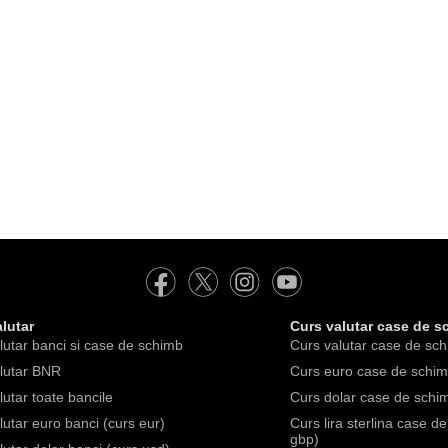
lutar
Curs valutar case de s
lutar banci si case de schimb
Curs valutar case de sch
lutar BNR
Curs euro case de schimb
lutar toate bancile
Curs dolar case de schim
lutar euro banci (curs eur)
Curs lira sterlina case d
gbp)