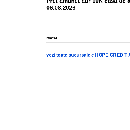
Pret amanet aur
10
K casa de
06.08.2026
Metal
vezi toate sucursalele HOPE CREDI