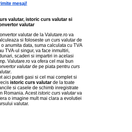
rimite mesaj!
urs valutar, istoric curs valutar si
onvertor valutar
onvertor valutar de la Valutare.ro va
alculeaza si foloseste un curs valutar de
a o anumita data, suma calculata cu TVA
au TVA-ul singur, va face inmultiri,
dunari, scaderi si impartiri in acelasi
imp. Valutare.ro va ofera cel mai bun
onvertor valutar
de pe piata pentru
curs
alutar
.
ot aici puteti gasi si cel mai complet si
recis
istoric curs valutar
de la toate
ancile si casele de schimb inregistrate
in Romania. Acest
istoric curs valutar
va
fera o imagine mult mai clara a evolutiei
ursului valutar.