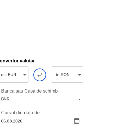
onvertor valutar
din EUR
în RON
Banca sau Casa de schimb
BNR
Cursul
din data de
06.08.2026