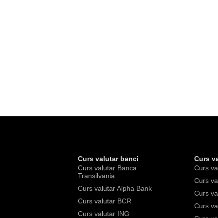
Curs valutar banci
Curs va
Curs valutar Banca
Curs va
Transilvania
Curs va
Curs valutar Alpha Bank
Curs va
Curs valutar BCR
Curs va
Curs valutar ING