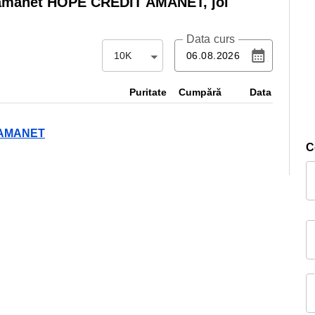
 amanet HOPE CREDIT AMANET,
joi
Data curs
10K
Puritate
Cumpără
Data
T AMANET
C