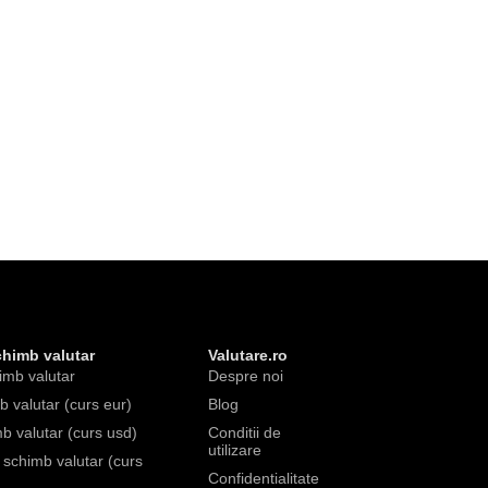
chimb valutar
Valutare.ro
imb valutar
Despre noi
 valutar (curs eur)
Blog
b valutar (curs usd)
Conditii de
utilizare
e schimb valutar (curs
Confidentialitate