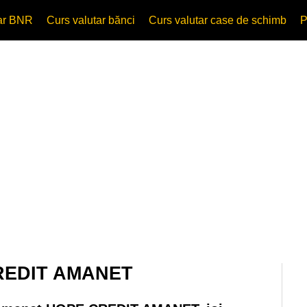
tar BNR
Curs valutar bănci
Curs valutar case de schimb
P
CREDIT AMANET