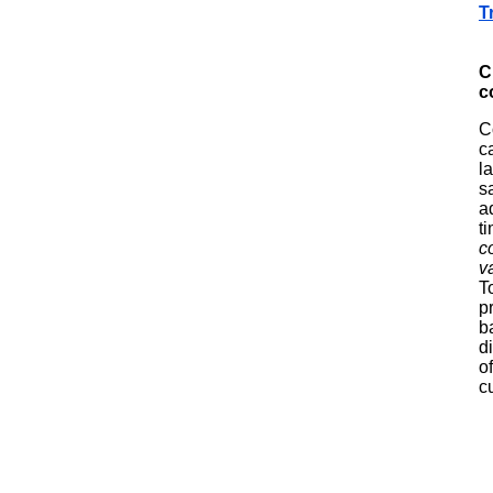
T
C
c
C
c
l
s
a
t
c
v
T
p
b
d
o
c