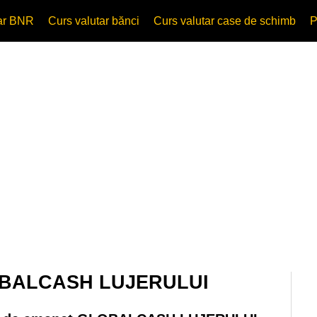
tar BNR
Curs valutar bănci
Curs valutar case de schimb
P
LOBALCASH LUJERULUI