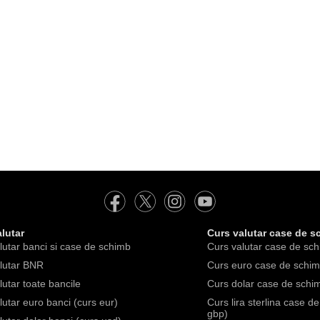
lutar
Curs valutar case de s
lutar banci si case de schimb
Curs valutar case de sch
lutar BNR
Curs euro case de schimb
lutar toate bancile
Curs dolar case de schim
lutar euro banci (curs eur)
Curs lira sterlina case d
gbp)