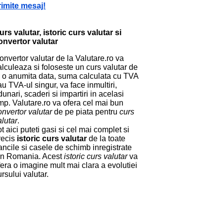
rimite mesaj!
urs valutar, istoric curs valutar si
onvertor valutar
onvertor valutar de la Valutare.ro va
alculeaza si foloseste un curs valutar de
a o anumita data, suma calculata cu TVA
au TVA-ul singur, va face inmultiri,
dunari, scaderi si impartiri in acelasi
imp. Valutare.ro va ofera cel mai bun
onvertor valutar
de pe piata pentru
curs
alutar
.
ot aici puteti gasi si cel mai complet si
recis
istoric curs valutar
de la toate
ancile si casele de schimb inregistrate
in Romania. Acest
istoric curs valutar
va
fera o imagine mult mai clara a evolutiei
ursului valutar.