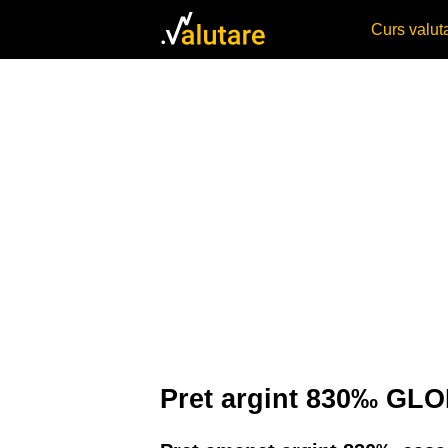
Curs valu
Pret argint 830‰ G