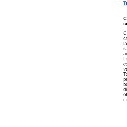
T
C
c
C
c
l
s
a
t
c
v
T
p
b
d
o
c