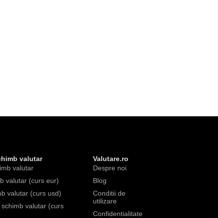
chimb valutar
Valutare.ro
imb valutar
Despre noi
 valutar (curs eur)
Blog
b valutar (curs usd)
Conditii de
utilizare
e schimb valutar (curs
Confidentialitate