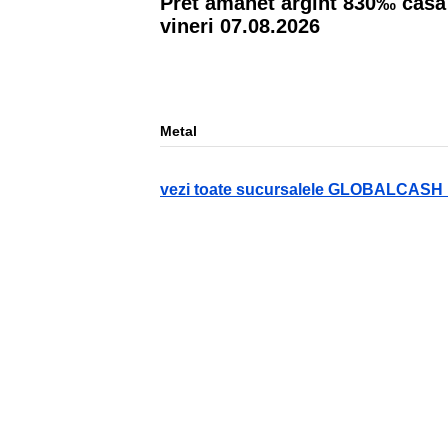
Pret amanet argint
830
‰ casa
vineri 07.08.2026
Metal
vezi toate sucursalele GLOBALCAS