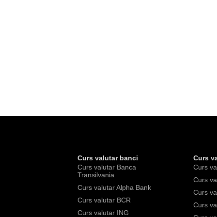
Curs valutar banci
Curs va
Curs valutar Banca
Curs va
Transilvania
Curs va
Curs valutar Alpha Bank
Curs va
Curs valutar BCR
Curs va
Curs valutar ING