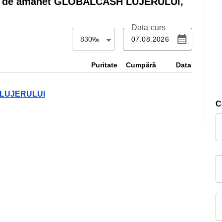
 de amanet GLOBALCASH LUJERULUI,
Data curs
830‰
Puritate
Cumpără
Data
H LUJERULUI
C